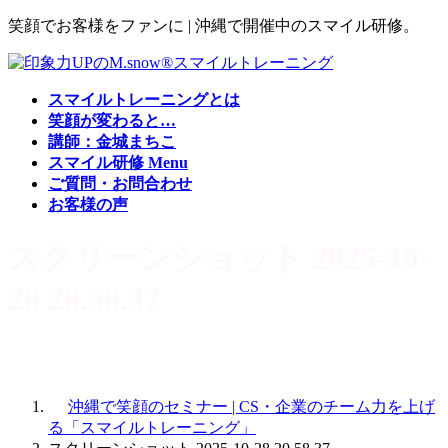
コ
ナ
笑顔でお客様をファンに | 沖縄で開催中のスマイル研修。
ン
ビ
テ
ゲ
ン
ー
スマイルトレーニングとは
ツ
シ
笑顔が変わると…
へ
ョ
講師：金城まちこ
ス
ン
スマイル研修 Menu
キ
に
ご質問・お問合わせ
ッ
移
お客様の声
プ
動
スクリーンショット 2025-10-
28 20.58.37
沖縄で笑顔のセミナー | CS・企業のチーム力を上げ
る「スマイルトレーニング」