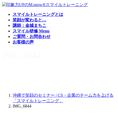
コ
ナ
ン
ビ
スマイルトレーニングとは
テ
ゲ
笑顔が変わると…
ン
ー
講師：金城まちこ
ツ
シ
スマイル研修 Menu
へ
ョ
ご質問・お問合わせ
ス
ン
お客様の声
キ
に
ッ
移
IMG_6844
プ
動
沖縄で笑顔のセミナー | CS・企業のチーム力を上げる
「スマイルトレーニング」
IMG_6844