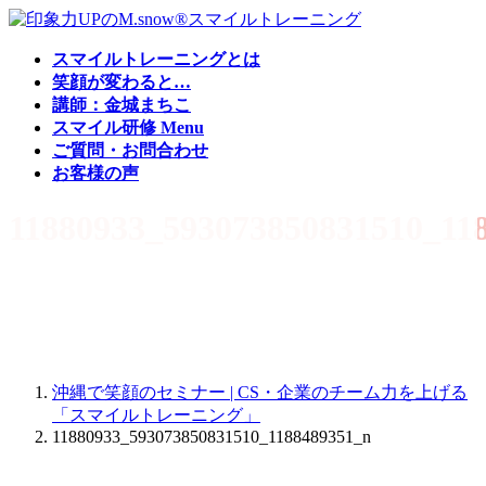
コ
ナ
ン
ビ
スマイルトレーニングとは
テ
ゲ
笑顔が変わると…
ン
ー
講師：金城まちこ
ツ
シ
スマイル研修 Menu
へ
ョ
ご質問・お問合わせ
ス
ン
お客様の声
キ
に
ッ
移
11880933_593073850831510_11
プ
動
沖縄で笑顔のセミナー | CS・企業のチーム力を上げる
「スマイルトレーニング」
11880933_593073850831510_1188489351_n